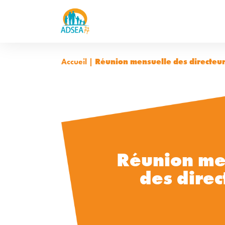
Accueil
|
Réunion mensuelle des directeu
Réunion me
des direc