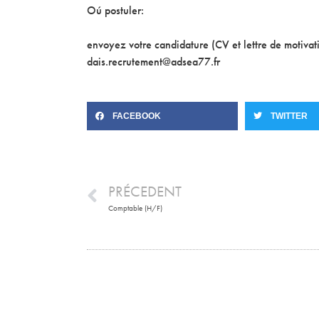
Oú postuler:
envoyez votre candidature (CV et lettre de motivat
dais.recrutement@adsea77.fr
FACEBOOK
TWITTER
PRÉCEDENT
Comptable (H/F)