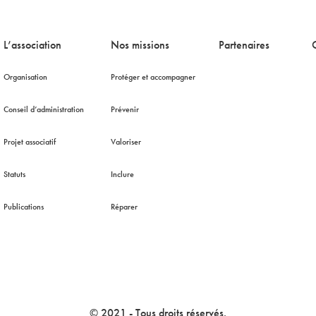
L’association
Nos missions
Partenaires
Organisation
Protéger et accompagner
Conseil d’administration
Prévenir
Projet associatif
Valoriser
Statuts
Inclure
Publications
Réparer
© 2021 - Tous droits réservés.